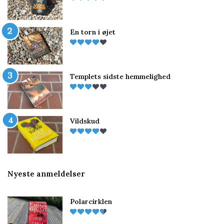
En torn i øjet
Templets sidste hemmelighed
Vildskud
Nyeste anmeldelser
Polarcirklen