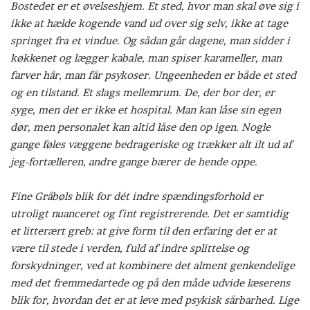
Bostedet er et øvelseshjem. Et sted, hvor man skal øve sig i
ikke at hælde kogende vand ud over sig selv, ikke at tage
springet fra et vindue. Og sådan går dagene, man sidder i
køkkenet og lægger kabale, man spiser karameller, man
farver hår, man får psykoser. Ungeenheden er både et sted
og en tilstand. Et slags mellemrum. De, der bor der, er
syge, men det er ikke et hospital. Man kan låse sin egen
dør, men personalet kan altid låse den op igen. Nogle
gange føles væggene bedrageriske og trækker alt ilt ud af
jeg-fortælleren, andre gange bærer de hende oppe.
Fine Gråbøls blik for dét indre spændingsforhold er
utroligt nuanceret og fint registrerende. Det er samtidig
et litterært greb: at give form til den erfaring det er at
være til stede i verden, fuld af indre splittelse og
forskydninger, ved at kombinere det alment genkendelige
med det fremmedartede og på den måde udvide læserens
blik for, hvordan det er at leve med psykisk sårbarhed. Lige