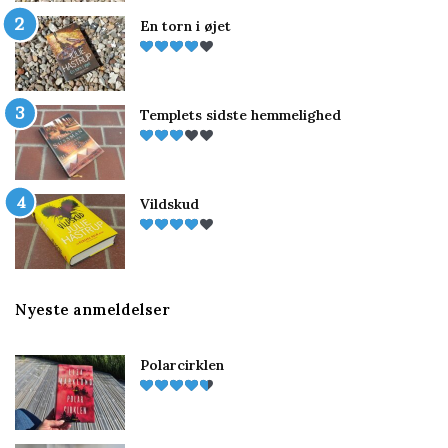
En torn i øjet
Templets sidste hemmelighed
Vildskud
Nyeste anmeldelser
Polarcirklen