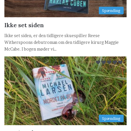
Spænding
Ikke set siden
Ikke set siden, er den tidligere skuespiller Reese
Witherspoons debutroman om den tidligere kirurg Maggie
McCabe. I bogen møder vi…
Spænding