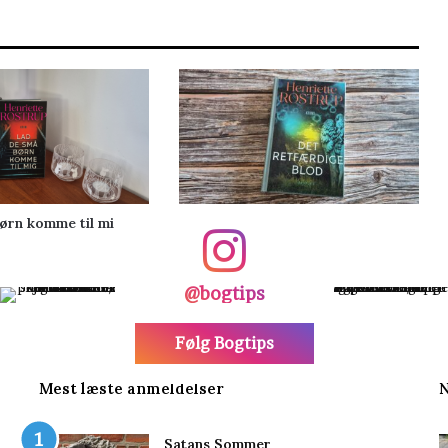
ørn komme til mig
Det retfærdige blod
@bogtips
Følg Bogtips
Mest læste anmeldelser
N
Satans Sommer