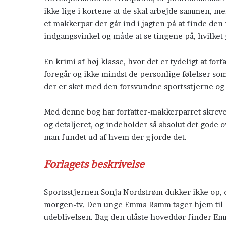
ikke lige i kortene at de skal arbejde sammen, 
et makkerpar der går ind i jagten på at finde de
indgangsvinkel og måde at se tingene på, hvilket g
En krimi af høj klasse, hvor det er tydeligt at for
ører mig
Polarcirklen
foregår og ikke mindst de personlige følelser s
der er sket med den forsvundne sportsstjerne og 
Med denne bog har forfatter-makkerparret skreve
og detaljeret, og indeholder så absolut det gode
man fundet ud af hvem der gjorde det.
Forlagets beskrivelse
Sportsstjernen Sonja Nordstrøm dukker ikke op, da
morgen-tv. Den unge Emma Ramm tager hjem til No
udeblivelsen. Bag den ulåste hoveddør finder E