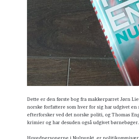
Dette er den første bog fra makkerparret Jørn L
norske forfattere som hver for sig har udgivet en 
efterforsker ved det norske politi, og Thomas Eng
Polarcirklen
krimier og har desuden også udgivet børnebøger.
Hovedpersonerne i Nulpunkt, er politikommisær 