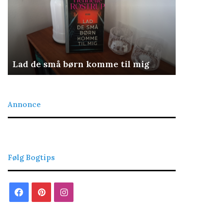
Det retfærdige blod
Nattean
Annonce
Følg Bogtips
Facebook
Pinterest
Instagram