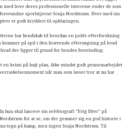
børn
men med hver deres professionelle interesse ender de som
komme
n forsvundne sportstjerne Sonja Nordstrøm. Hver med sin
til
mig
iver et godt krydderi til opklaringen.
fatterne har kendskab til hvordan en politi-efterforskning
Lad de små børn komme til mig
om kommer på spil i den krævende eftersøgning på hvad
hvad der ligger til grund for hendes forsvinding.
t en krimi på højt plan, ikke mindst godt gennemarbejdet
 overraskelsesmoment når man som læser tror at nu har
 hun skal lancere sin selvbiografi ”Evig Etter” på
rdstrøm for at se, om der gemmer sig en god historie i
mma tegn på kamp, men ingen Sonja Nordstrøm. Til