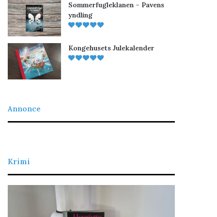
Sommerfugleklanen – Pavens
yndling
Kongehusets Julekalender
Annonce
Krimi
Det
Natteanker
retfærdige
blod