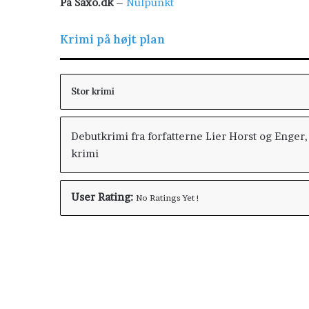
På Saxo.dk
–
Nulpunkt
Krimi på højt plan
Stor krimi
Debutkrimi fra forfatterne Lier Horst og Enger, p
krimi
User Rating:
No Ratings Yet !