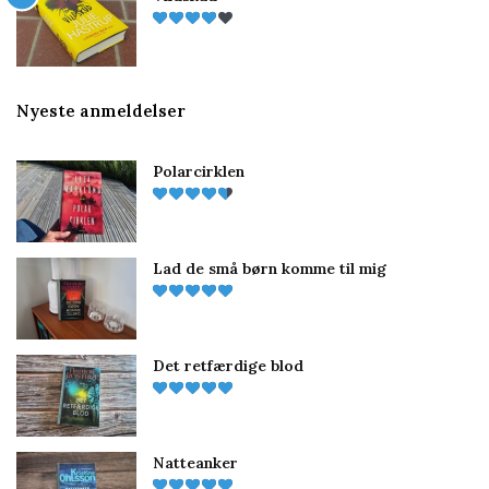
Nyeste anmeldelser
Polarcirklen
Lad de små børn komme til mig
Det retfærdige blod
Natteanker