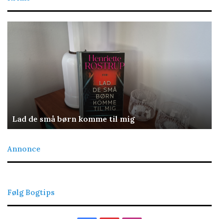
Lad
De
de
re
små
bl
børn
komme
til
mig
Lad de små børn komme til mig
Annonce
Følg Bogtips