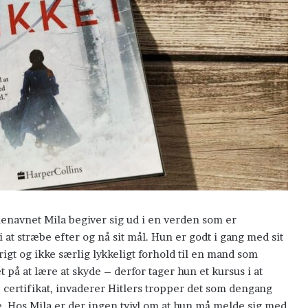
navnet Mila begiver sig ud i en verden som er
t stræbe efter og nå sit mål. Hun er godt i gang med sit
varigt og ikke særlig lykkeligt forhold til en mand som
Lad
et på at lære at skyde – derfor tager hun et kursus i at
de
ytte certifikat, invaderer Hitlers tropper det som dengang
små
. Hos Mila er der ingen tvivl om at hun må melde sig med