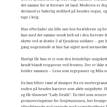
det samme for at forsvare sit land. Moderen er do
derimod er faderlig stolthed på hendes vegne, og 
tage i krig.
Hun efterlader sin lille søn hos forældrene og b
en tilhører mig
Polarcirklen
hun med det samme sendt helt ud i den forreste fr
skytte ved at dræbe 2 af fjendens soldater – gør h
gang nogensinde at hun har sigtet mod mennesker 
Hurtigt får hun et ry som den kvindelige snigskyt
kendt blandt tropperne ved fronten. Der er ikk
holder sammen – Lena som sygepasser og Mila som 
Da hun bliver ramt af stumper fra en mortergranat
enden på hendes karriere som aktiv snigskytte. Hu
og får tilnavnet “Lady Death”. En titel som sener
promoveringstour for Sovjetunionen, her besøge
efterfølgende god veninde med præsidentfruen E