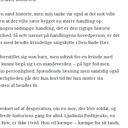
n sand historie, men min tanke var også at det nok ville
n at der ville være bygget en større handling op
 nogen sødsuppe handling, det er den rigtige historie
frihed. Så selv navnet på handlingens hovedperson, er det
s mest kendte kvindelige snigskytte i Den Røde Hær.
forestillet sig som barn, men udtryk for en kvinde med
m kunne begå sig i en mandeverden – på lige fod men
på sin personlighed. Spændende læsning men samtidig også
ærligheden går der kun kort tid før hun mister sin
esten af hendes liv.
vokset ud af desperation, om en mor, der blev soldat, og
rede historiens gang for altid. Ljudmila Pavlitjenko, en
Kyiv, er ikke i tvivl. Hun vil kæmpe – kæmpe for sit lands,