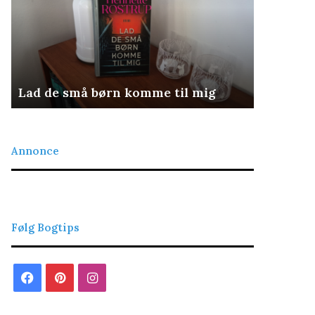
 mig
Det retfærdige blod
Annonce
Følg Bogtips
Facebook
Pinterest
Instagram