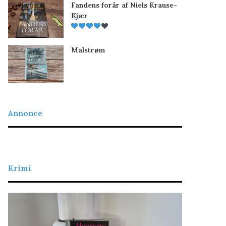
Fandens forår af Niels Krause-
Kjær
Malstrøm
Annonce
Krimi
Det
Na
retfærdige
blod