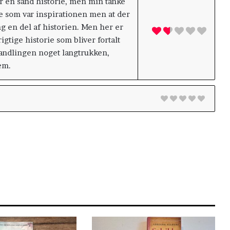
ar en sand historie, men min tanke
ie som var inspirationen men at der
g en del af historien. Men her er
gtige historie som bliver fortalt
handlingen noget langtrukken,
em.