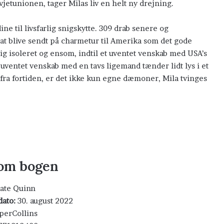
ovjetunionen, tager Milas liv en helt ny drejning.
ne til livsfarlig snigskytte. 309 drab senere og
r at blive sendt på charmetur til Amerika som det gode
sig isoleret og ensom, indtil et uventet venskab med USA’s
ventet venskab med en tavs ligemand tænder lidt lys i et
fra fortiden, er det ikke kun egne dæmoner, Mila tvinges
 om bogen
ate Quinn
dato:
30. august 2022
perCollins