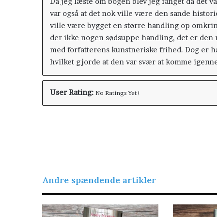
Da jeg læste om bogen blev jeg fanget da det v
var også at det nok ville være den sande histor
ville være bygget en større handling op omkrin
der ikke nogen sødsuppe handling, det er den ri
med forfatterens kunstneriske frihed. Dog er 
hvilket gjorde at den var svær at komme igenn
User Rating:
No Ratings Yet !
Andre spændende artikler