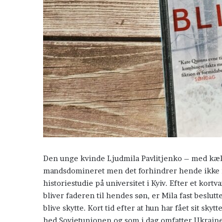
Den unge kvinde Ljudmila Pavlitjenko – med kæle
mandsdomineret men det forhindrer hende ikke i a
historiestudie på universitet i Kyiv. Efter et kort
Polarcirklen
bliver faderen til hendes søn, er Mila fast beslutt
blive skytte. Kort tid efter at hun har fået sit sk
hed Sovjetunionen og som i dag omfatter Ukraine