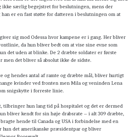
børn
g ikke særlig begejstret for beslutningen, mens der
komme
han er en fast støtte for datteren i beslutningen om at
til
mig
egiver sig mod Odessa hvor kampene er i gang. Her bliver
Lad de små børn komme til
ontlinie, da hun bliver bedt om at vise sine evne som
un det uden at blinke. De 2 dræbte soldater er første
men det bliver så absolut ikke de sidste.
te og hendes antal af ramte og dræbte mål, bliver hurtigt
e mange kvinder ved fronten men Mila og veninden Lena
snigskytte i forreste linie.
, tilbringer hun lang tid på hospitalet og det er dermed
n bliver kendt for sin høje drabsrate – i alt 309 dræbte,
e bragte hende til Canada og USA i forbindelse med en
r hun det amerikanske præsidentpar og bliver
leanor Roosevelt.