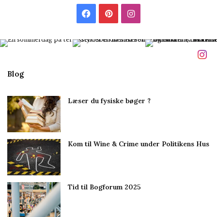
l
F
P
I
m
i
a
i
n
g
c
n
s
e
t
t
Blog
b
e
a
Læser du fysiske bøger ?
o
r
g
o
e
r
Kom til Wine & Crime under Politikens Hus
k
s
a
t
m
Tid til Bogforum 2025