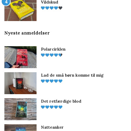
Vildskud
Nyeste anmeldelser
Polarcirklen
Lad de små børn komme til mig
Det retfærdige blod
Natteanker