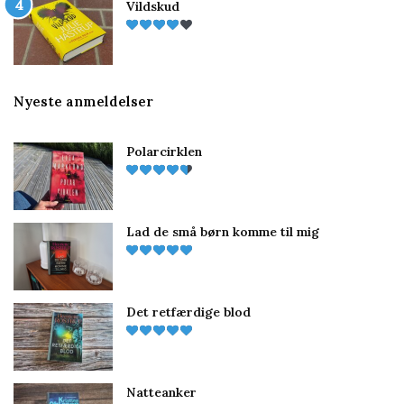
Vildskud
Nyeste anmeldelser
Polarcirklen
Lad de små børn komme til mig
Det retfærdige blod
Natteanker