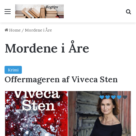
Menu
S
Home
/
Mordene i Åre
Mordene i Åre
Krimi
Offermageren af Viveca Sten