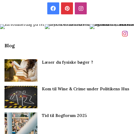
l
F
P
I
m
i
a
i
n
g
c
n
s
e
t
t
Blog
b
e
a
Læser du fysiske bøger ?
o
r
g
o
e
r
Kom til Wine & Crime under Politikens Hus
k
s
a
t
m
Tid til Bogforum 2025