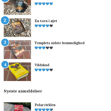
En torn i øjet
Templets sidste hemmelighed
Vildskud
Nyeste anmeldelser
Polarcirklen