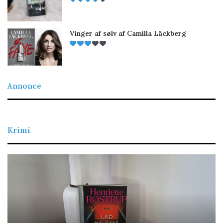
Vinger af sølv af Camilla Läckberg
Annonce
Krimi
Lad
De
de
re
små
bl
børn
komme
til
mig