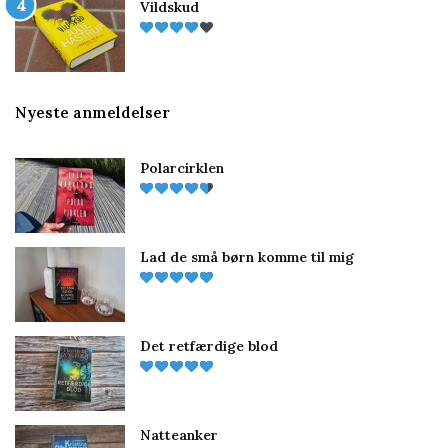
Vildskud
Nyeste anmeldelser
Polarcirklen
Lad de små børn komme til mig
Det retfærdige blod
Natteanker