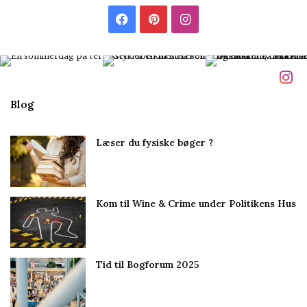
l
F
P
I
m
i
a
i
n
g
c
n
s
e
t
t
Blog
b
e
a
Læser du fysiske bøger ?
o
r
g
o
e
r
Kom til Wine & Crime under Politikens Hus
k
s
a
t
m
Tid til Bogforum 2025