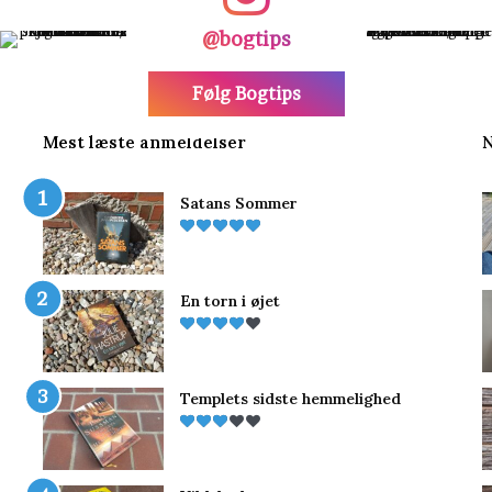
@bogtips
Følg Bogtips
Mest læste anmeldelser
N
Satans Sommer
En torn i øjet
Templets sidste hemmelighed