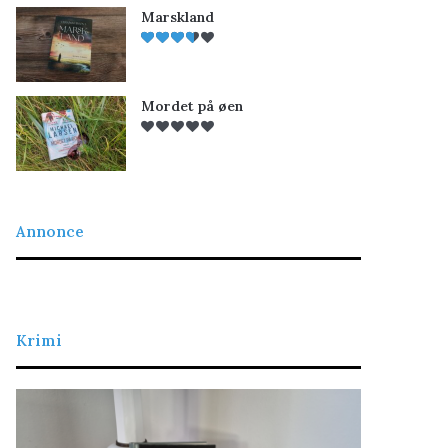
Marskland
Mordet på øen
Annonce
Krimi
L
D
a
e
d
t