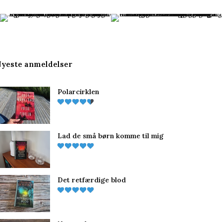
c
n
s
e
t
t
b
e
a
yeste anmeldelser
o
r
g
Polarcirklen
o
e
r
k
s
a
t
m
Lad de små børn komme til mig
Det retfærdige blod