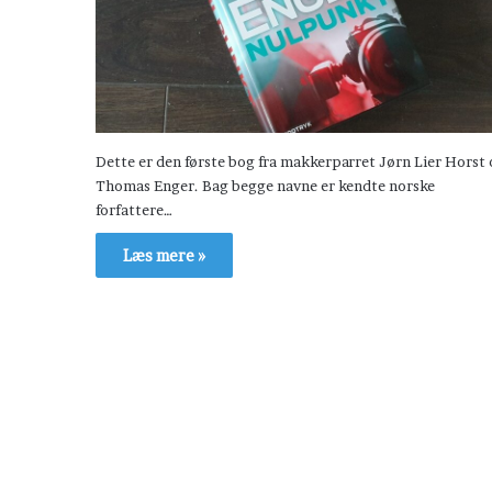
Dette er den første bog fra makkerparret Jørn Lier Horst
Thomas Enger. Bag begge navne er kendte norske
forfattere…
Læs mere »
H
æ
v