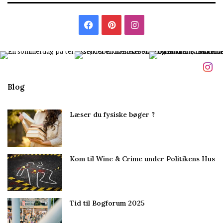
i
l
F
P
I
m
i
a
i
n
g
c
n
s
e
t
t
Blog
b
e
a
Læser du fysiske bøger ?
o
r
g
o
e
r
Kom til Wine & Crime under Politikens Hus
k
s
a
t
m
Tid til Bogforum 2025