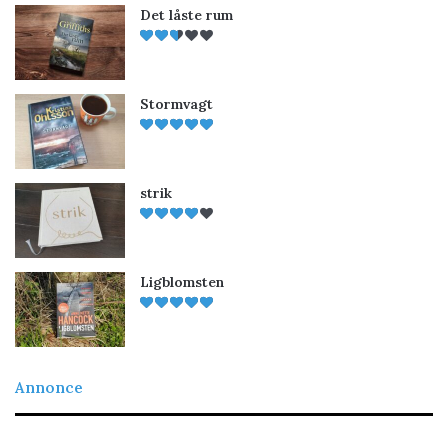
Det låste rum
Stormvagt
strik
Ligblomsten
Annonce