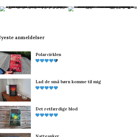
c
n
s
e
t
t
b
e
a
yeste anmeldelser
o
r
g
Polarcirklen
o
e
r
k
s
a
t
m
Lad de små børn komme til mig
Det retfærdige blod
Natteanker