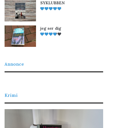
SYKLUBBEN
jeg ser dig
Annonce
Krimi
L
D
a
e
d
t