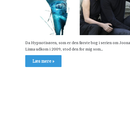
Da Hypnotisøren, som er den første bog i serien om Joon
Linna udkom i 2009, stod den for mig som…
Læs mere »
H
æ
v