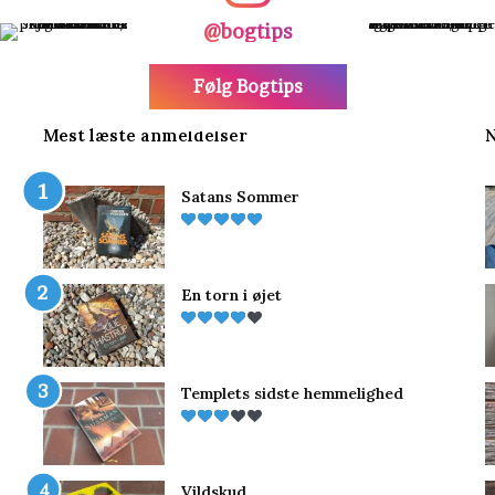
@bogtips
Følg Bogtips
Mest læste anmeldelser
N
Satans Sommer
En torn i øjet
Templets sidste hemmelighed
Vildskud