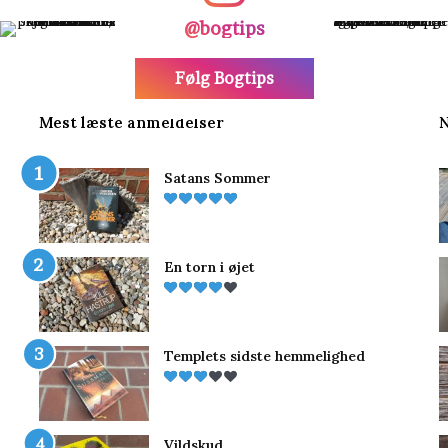
@bogtips
Følg Bogtips
Mest læste anmeldelser
N
Satans Sommer
En torn i øjet
Templets sidste hemmelighed
Vildskud