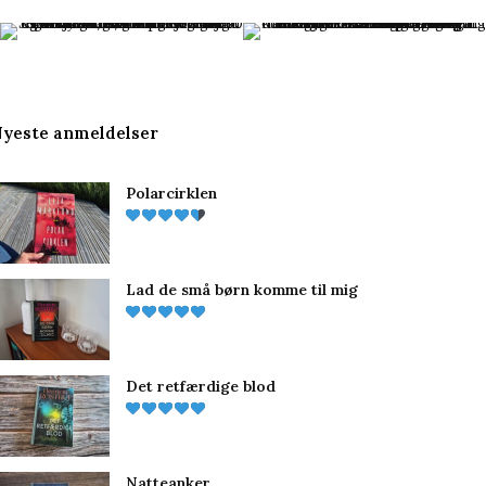
c
n
s
e
t
t
b
e
a
yeste anmeldelser
o
r
g
Polarcirklen
o
e
r
k
s
a
t
m
Lad de små børn komme til mig
Det retfærdige blod
Natteanker