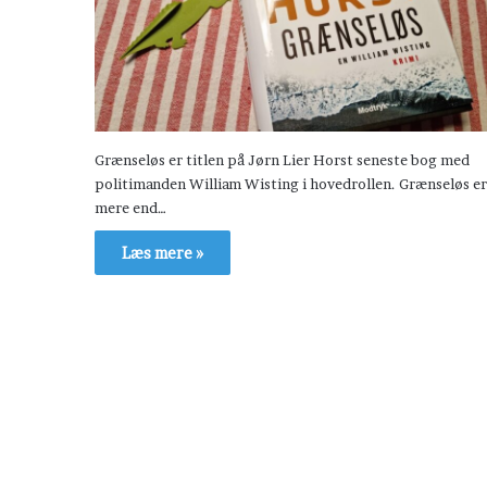
Grænseløs er titlen på Jørn Lier Horst seneste bog med
politimanden William Wisting i hovedrollen. Grænseløs er
mere end…
Læs mere »
H
æ
v