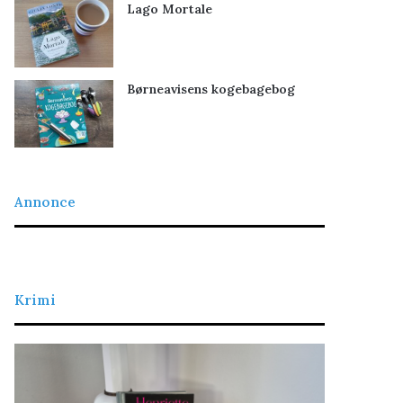
Lago Mortale
Børneavisens kogebagebog
Annonce
Krimi
L
D
a
e
d
t