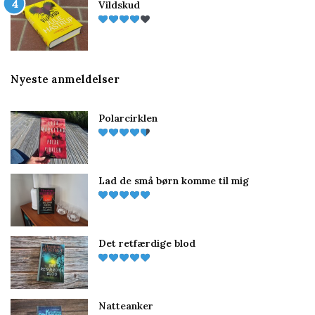
Vildskud
Nyeste anmeldelser
Polarcirklen
Lad de små børn komme til mig
Det retfærdige blod
Natteanker