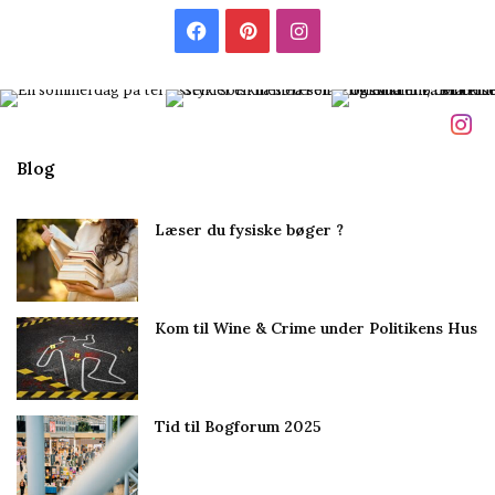
l
F
P
I
m
i
a
i
n
g
c
n
s
e
t
t
Blog
b
e
a
Læser du fysiske bøger ?
o
r
g
o
e
r
Kom til Wine & Crime under Politikens Hus
k
s
a
t
m
Tid til Bogforum 2025