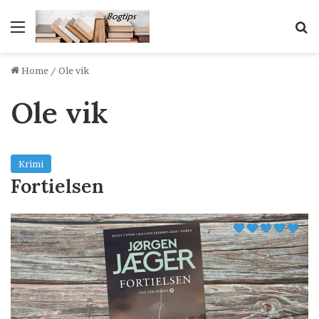
Menu
S
Home
/
Ole vik
Ole vik
Krimi
Fortielsen