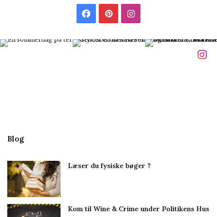
F
P
I
a
i
n
c
n
s
e
t
t
b
e
a
o
r
g
o
e
r
Blog
k
s
a
Læser du fysiske bøger ?
t
m
Kom til Wine & Crime under Politikens Hus