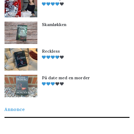
Skamløkken
Reckless
På date med en morder
Annonce