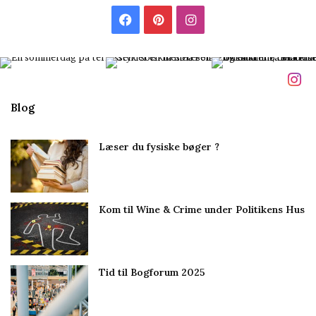
l
F
P
I
m
i
a
i
n
g
c
n
s
e
t
t
Blog
b
e
a
Læser du fysiske bøger ?
o
r
g
o
e
r
Kom til Wine & Crime under Politikens Hus
k
s
a
t
m
Tid til Bogforum 2025