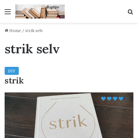
Menu
S
Home
/
strik selv
strik selv
DIY
strik