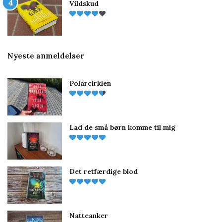
Vildskud
Nyeste anmeldelser
Polarcirklen
Lad de små børn komme til mig
Det retfærdige blod
Natteanker