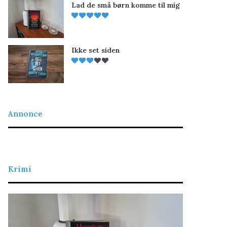
Lad de små børn komme til mig
Ikke set siden
Annonce
Krimi
d
Det
retfærdige
å
blod