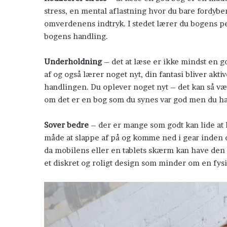
stress, en mental aflastning hvor du bare fordybe
omverdenens indtryk. I stedet lærer du bogens pe
bogens handling.
Underholdning
– det at læse er ikke mindst en g
Hævnen tilhører mig
af og også lærer noget nyt, din fantasi bliver akt
handlingen. Du oplever noget nyt – det kan så væ
om det er en bog som du synes var god men du har
Sover bedre
– der er mange som godt kan lide at læ
måde at slappe af på og komme ned i gear inden d
da mobilens eller en tablets skærm kan have den
et diskret og roligt design som minder om en fysi