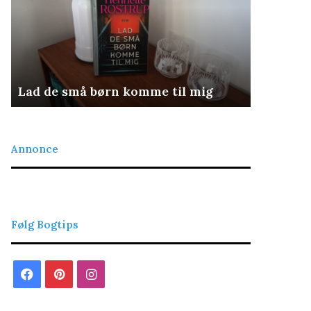
rn
omme
g
Lad de små børn komme til mig
Det retfærd
Annonce
Følg Bogtips
Facebook
Pinterest
Instagram