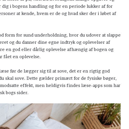
bø
r dig i bogens handling og for en periode lukker af for
k
rsoner at kende, hvem er de og hvad sker der i løbet af
til
mi
od form for sund underholdning, hvor du udover at slappe
Polarcirklen
iveret og du danner dine egne indtryk og oplevelser af
re en god eller dårlig oplevelse afhængig af bogen og
 fået en oplevelse.
se før de lægger sig til at sove, det er en rigtig god
u skal sove. Dette gælder primært for de fysiske bøger,
 modsatte effekt, men heldigvis findes læse-apps som har
sk bogs sider.