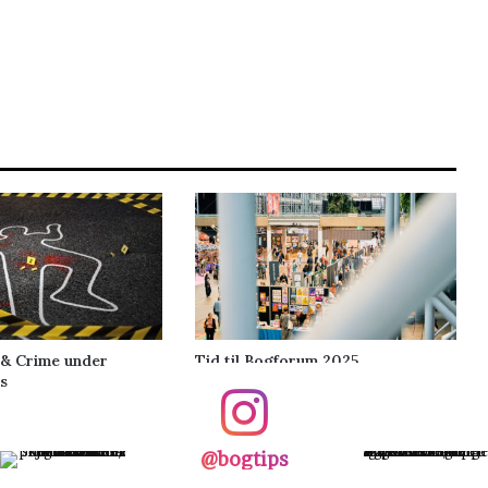
 & Crime under
Tid til Bogforum 2025
s
@bogtips