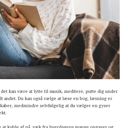
 det kan være at lytte til musik, meditere, putte dig under
lt andet. Du kan også vælge at læse en bog, læsning er
kaber, medmindre selvfølgelig at du vælger en gyser
Polarcirklen
La
ekt.
de
sm
 at koble af på, væk fra hverdagens mange opgaver og