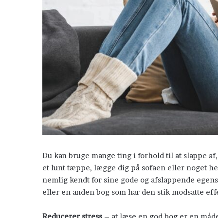
Du kan bruge mange ting i forhold til at slappe af,
et lunt tæppe, lægge dig på sofaen eller noget he
nemlig kendt for sine gode og afslappende egens
Hævnen
eller en anden bog som har den stik modsatte eff
tilhører
mig
Reducerer stress
– at læse en god bog er en måde