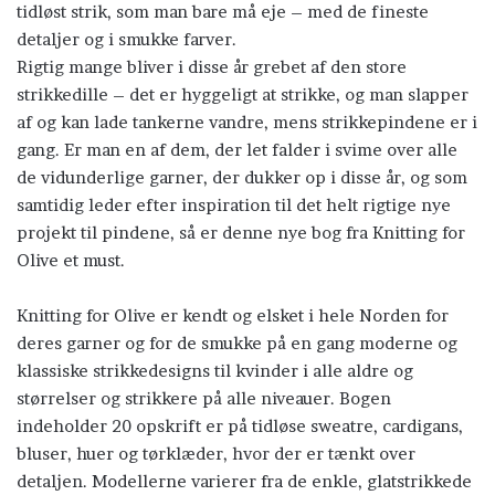
tidløst strik, som man bare må eje – med de fineste
detaljer og i smukke farver.
Rigtig mange bliver i disse år grebet af den store
strikkedille – det er hyggeligt at strikke, og man slapper
af og kan lade tankerne vandre, mens strikkepindene er i
gang. Er man en af dem, der let falder i svime over alle
de vidunderlige garner, der dukker op i disse år, og som
samtidig leder efter inspiration til det helt rigtige nye
projekt til pindene, så er denne nye bog fra Knitting for
Olive et must.
Knitting for Olive er kendt og elsket i hele Norden for
deres garner og for de smukke på en gang moderne og
klassiske strikkedesigns til kvinder i alle aldre og
størrelser og strikkere på alle niveauer. Bogen
indeholder 20 opskrift er på tidløse sweatre, cardigans,
bluser, huer og tørklæder, hvor der er tænkt over
detaljen. Modellerne varierer fra de enkle, glatstrikkede