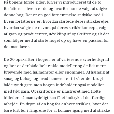
På bogens første sider, bliver vi introduceret til de to
forfattere – hvem er de og hvorfor har de valgt at udgive
denne bog. Det er en god fornemmelse at dykke ned i
hvem forfatterne er, hvordan startede deres strikkerejse,
hvordan valgte de navnet på deres strikkekoncept, valg
af garn og producenter, udvikling af opskrifter og alt det
som følger med at starte noget op og have en passion for
det man laver.
De 20 opskrifter i bogen, er af varierende sværhedsgrad
og her er der både helt enkle modeller og de lidt mere
krævende med hulmønster eller snoninger. Afhængig af
smag og behag, og hvad humøret er til så er der brugt
både tyndt garn men bogen indeholder også modeller
med tykt garn. Opskrifterne er illustreret med flotte
billeder, så man tydeligt kan få et indtryk af det færdige
arbejde. En drøm af en bog for enhver strikker, hvor det
bare kribler i fingrene for at komme igang med at strikke