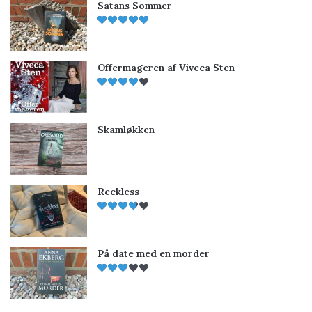
Satans Sommer
Offermageren af Viveca Sten
Skamløkken
Reckless
På date med en morder