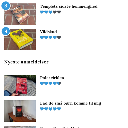
Templets sidste hemmelighed
Vildskud
Nyeste anmeldelser
Polarcirklen
Lad de små børn komme til mig