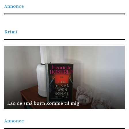
Annonce
Krimi
Lad
De
de
re
små
bl
børn
komme
til
mig
Lad de små børn komme til mig
Annonce