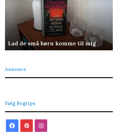
børn
komme
til
mig
Lad de små børn komme til mig
Det retf
Annonce
Følg Bogtips
Facebook
Pinterest
Instagram