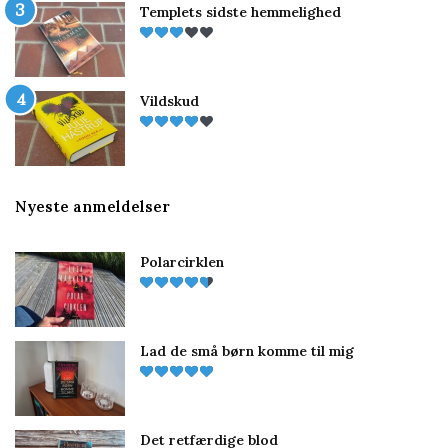
Templets sidste hemmelighed
Vildskud
Nyeste anmeldelser
Polarcirklen
Lad de små børn komme til mig
Det retfærdige blod