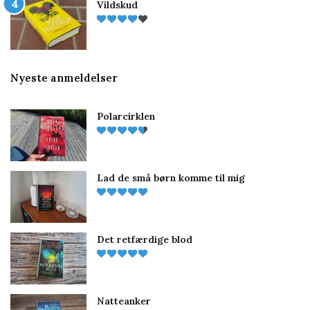
Vildskud
Nyeste anmeldelser
Polarcirklen
Lad de små børn komme til mig
Det retfærdige blod
Natteanker