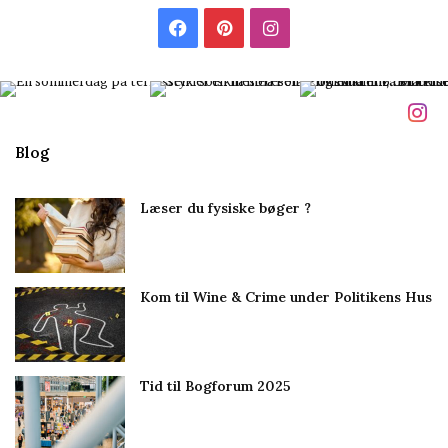
l
F
P
I
m
i
a
i
n
g
c
n
s
e
t
t
Blog
b
e
a
Læser du fysiske bøger ?
o
r
g
o
e
r
Kom til Wine & Crime under Politikens Hus
k
s
a
t
m
Tid til Bogforum 2025