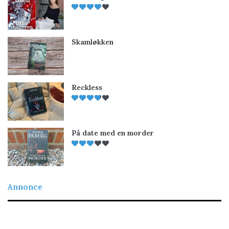
Skamløkken
Reckless
På date med en morder
Annonce