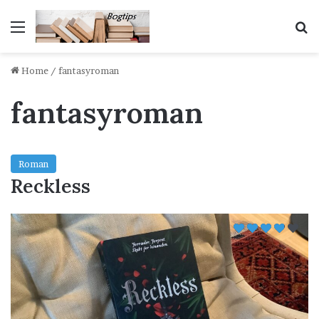
Menu
S
Home
/
fantasyroman
fantasyroman
Roman
Reckless