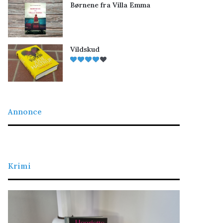
Børnene fra Villa Emma
Vildskud
Annonce
Krimi
L
D
a
e
d
t