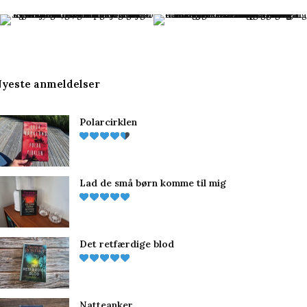
c
n
s
e
t
t
b
e
a
yeste anmeldelser
o
r
g
Polarcirklen
o
e
r
k
s
a
t
m
Lad de små børn komme til mig
Det retfærdige blod
Natteanker