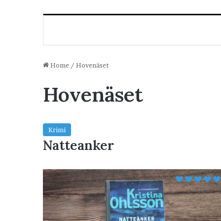
Home
/
Hovenäset
Hovenäset
Krimi
Natteanker