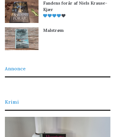
Fandens forår af Niels Krause-
Kjær
Malstrøm
Annonce
Krimi
L
D
a
e
d
t