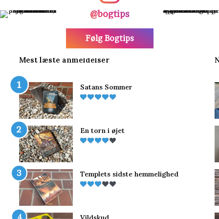
@bogtips
Følg Bogtips
Mest læste anmeldelser
N
Satans Sommer
En torn i øjet
Templets sidste hemmelighed
Vildskud