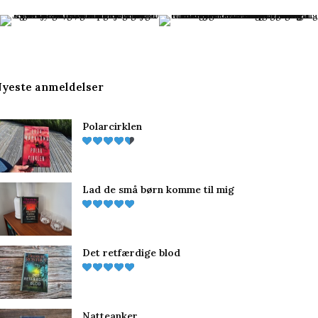
c
n
s
e
t
t
b
e
a
yeste anmeldelser
o
r
g
Polarcirklen
o
e
r
k
s
a
t
m
Lad de små børn komme til mig
Det retfærdige blod
Natteanker