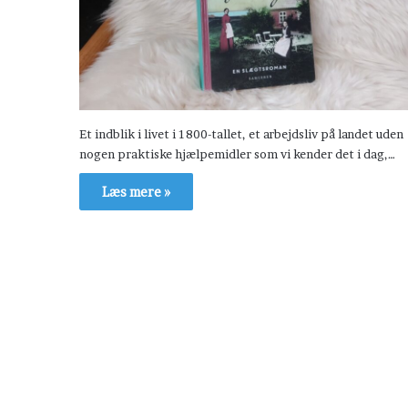
Et indblik i livet i 1800-tallet, et arbejdsliv på landet uden
nogen praktiske hjælpemidler som vi kender det i dag,…
Læs mere »
H
æ
v