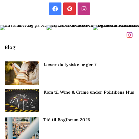
l
F
P
I
m
i
a
i
n
g
c
n
s
e
t
t
Blog
b
e
a
Læser du fysiske bøger ?
o
r
g
o
e
r
Kom til Wine & Crime under Politikens Hus
k
s
a
t
m
Tid til Bogforum 2025