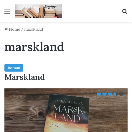
Menu
S
Home
/
marskland
marskland
Roman
Marskland