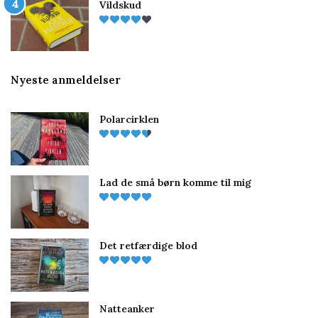
Vildskud
Nyeste anmeldelser
Polarcirklen
Lad de små børn komme til mig
Det retfærdige blod
Natteanker