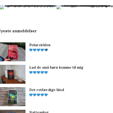
c
n
s
e
t
t
b
e
a
yeste anmeldelser
o
r
g
Polarcirklen
o
e
r
k
s
a
t
m
Lad de små børn komme til mig
Det retfærdige blod
Natteanker