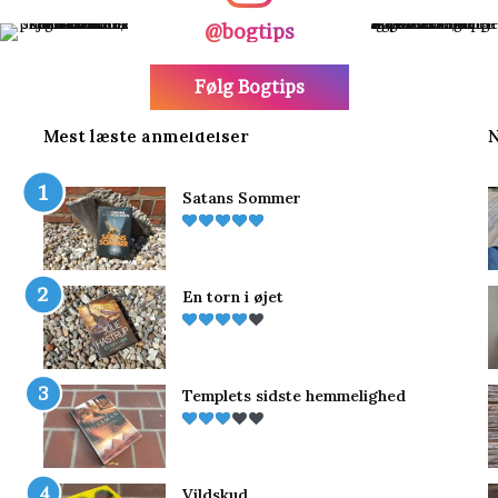
@bogtips
Følg Bogtips
Mest læste anmeldelser
N
Satans Sommer
En torn i øjet
Templets sidste hemmelighed
Vildskud