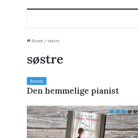
Home
/
søstre
søstre
Roman
Den hemmelige pianist