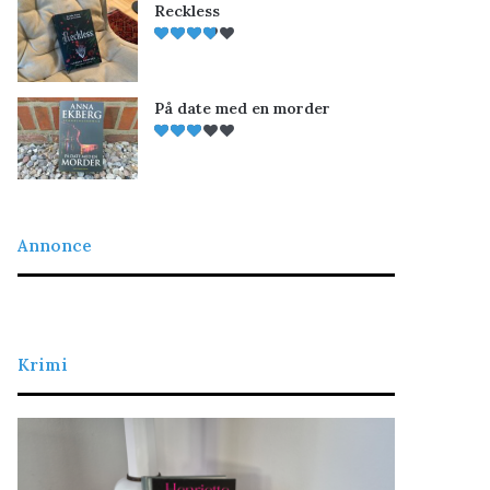
Reckless
På date med en morder
Annonce
Krimi
L
D
a
e
d
t