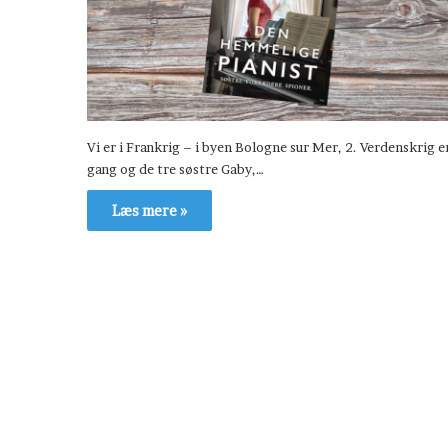
Vi er i Frankrig – i byen Bologne sur Mer, 2. Verdenskrig er
gang og de tre søstre Gaby,…
Læs mere »
H
æ
v