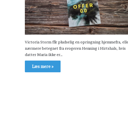
Victoria Storm får pludselig en opringning hjemmefra, ell
nærmere betegnet fra svogeren Henning i Hirtshals, hvis
datter Maria ikke er…
Læs mere »
H
æ
v