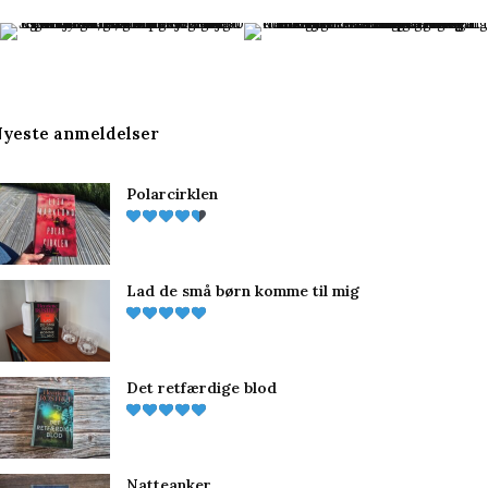
c
n
s
e
t
t
b
e
a
yeste anmeldelser
o
r
g
Polarcirklen
o
e
r
k
s
a
t
m
Lad de små børn komme til mig
Det retfærdige blod
Natteanker