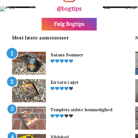
@bogtips
Følg Bogtips
Mest læste anmeldelser
N
Satans Sommer
En torn i øjet
Templets sidste hemmelighed
Vildskud