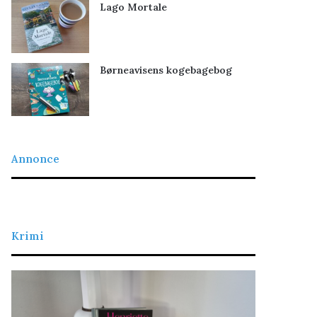
Lago Mortale
Børneavisens kogebagebog
Annonce
Krimi
L
D
a
e
d
t