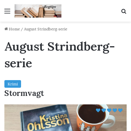
Menu
S
Home
/
August Strindberg-serie
August Strindberg-
serie
Krimi
Stormvagt