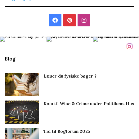
t
i
l
F
P
I
m
i
a
i
n
g
c
n
s
e
t
t
Blog
b
e
a
Læser du fysiske bøger ?
o
r
g
o
e
r
Kom til Wine & Crime under Politikens Hus
k
s
a
t
m
Tid til Bogforum 2025