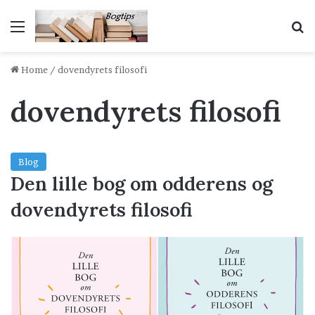
Menu
S
Home
/
dovendyrets filosofi
dovendyrets filosofi
Blog
Den lille bog om odderens og
dovendyrets filosofi