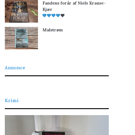
Fandens forår af Niels Krause-
Kjær
Malstrøm
Annonce
Krimi
L
D
a
e
d
t