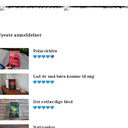
c
n
s
e
t
t
b
e
a
yeste anmeldelser
o
r
g
Polarcirklen
o
e
r
k
s
a
t
m
Lad de små børn komme til mig
Det retfærdige blod
Natteanker