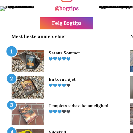
@bogtips
Følg Bogtips
Mest læste anmeldelser
N
Satans Sommer
En torn i øjet
Templets sidste hemmelighed
Vildskud