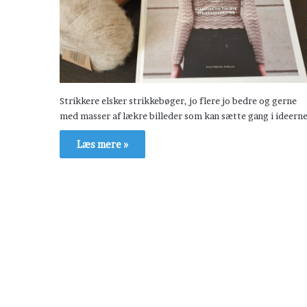
Strikkere elsker strikkebøger, jo flere jo bedre og gerne
med masser af lækre billeder som kan sætte gang i ideern
Læs mere »
H
æ
v