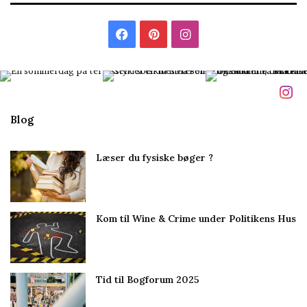
i
l
F
P
I
m
i
a
i
n
g
c
n
s
e
t
t
Blog
b
e
a
Læser du fysiske bøger ?
o
r
g
o
e
r
Kom til Wine & Crime under Politikens Hus
k
s
a
t
m
Tid til Bogforum 2025