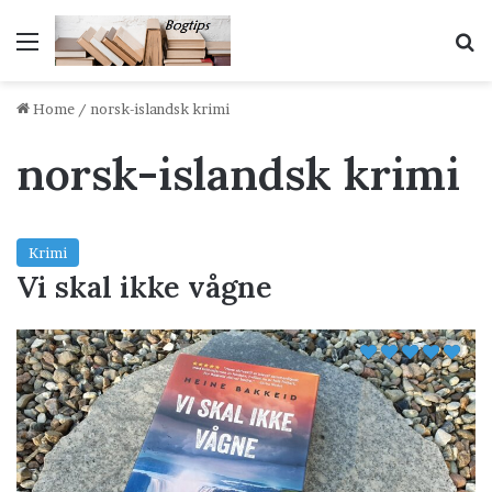
Menu
S
Home
/
norsk-islandsk krimi
norsk-islandsk krimi
Krimi
Vi skal ikke vågne