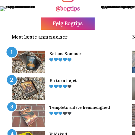
@bogtips
Følg Bogtips
Mest læste anmeldelser
N
Satans Sommer
En torn i øjet
Templets sidste hemmelighed
Vildskud