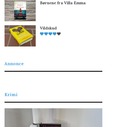
Børnene fra Villa Emma
Vildskud
Annonce
Krimi
L
D
a
e
d
t