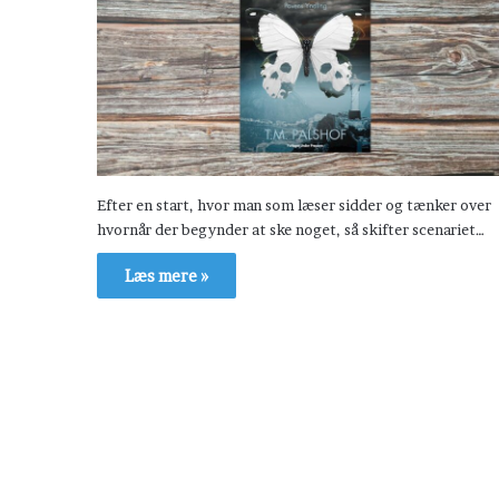
Efter en start, hvor man som læser sidder og tænker over
hvornår der begynder at ske noget, så skifter scenariet…
Læs mere »
H
æ
v