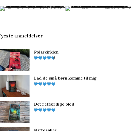
c
n
s
e
t
t
b
e
a
yeste anmeldelser
o
r
g
Polarcirklen
o
e
r
k
s
a
t
m
Lad de små børn komme til mig
Det retfærdige blod
Natteanker