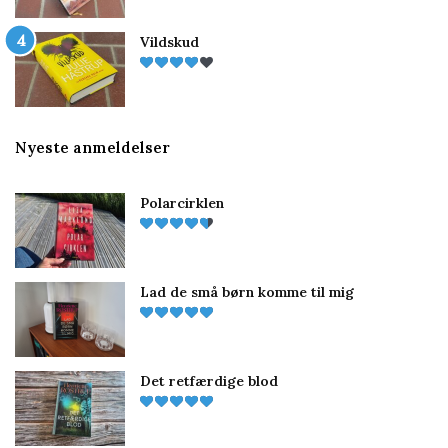
Vildskud
Nyeste anmeldelser
Polarcirklen
Lad de små børn komme til mig
Det retfærdige blod