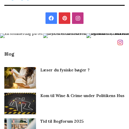
t
i
l
F
P
I
m
i
a
i
n
g
c
n
s
e
t
t
Blog
b
e
a
Læser du fysiske bøger ?
o
r
g
o
e
r
Kom til Wine & Crime under Politikens Hus
k
s
a
t
m
Tid til Bogforum 2025