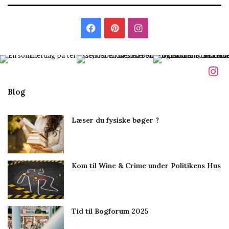
t
i
l
F
P
I
m
i
a
i
n
g
c
n
s
e
t
t
Blog
b
e
a
Læser du fysiske bøger ?
o
r
g
o
e
r
Kom til Wine & Crime under Politikens Hus
k
s
a
t
m
Tid til Bogforum 2025