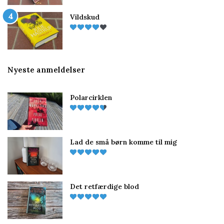
Vildskud
Nyeste anmeldelser
Polarcirklen
Lad de små børn komme til mig
Det retfærdige blod