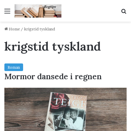
Menu
S
Home
/
krigstid tyskland
krigstid tyskland
Roman
Mormor dansede i regnen