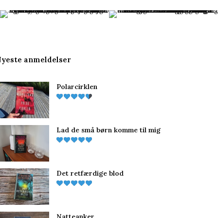
c
n
s
e
t
t
b
e
a
yeste anmeldelser
o
r
g
Polarcirklen
o
e
r
k
s
a
t
m
Lad de små børn komme til mig
Det retfærdige blod
Natteanker