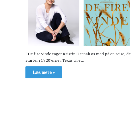
I De fire vinde tager Kristin Hannah os med på en rejse, de
starter i 1920’erne i Texas til et…
Læs mere »
H
æ
v