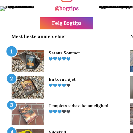
@bogtips
Følg Bogtips
Mest læste anmeldelser
N
Satans Sommer
En torn i øjet
Templets sidste hemmelighed
Vildskud