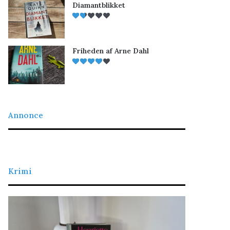
Diamantblikket
Friheden af Arne Dahl
Annonce
Krimi
L
D
a
e
d
t